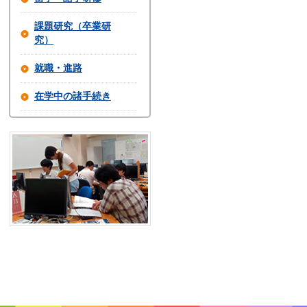
課題研究（卒業研
究）
就職・進路
在学中の諸手続き